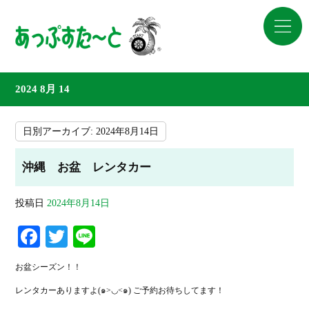
2024 8月 14
日別アーカイブ:
2024年8月14日
沖縄 お盆 レンタカー
投稿日
2024年8月14日
Fa
T
Li
ce
wi
ne
お盆シーズン！！
bo
tte
レンタカーありますよ(๑>◡<๑) ご予約お待ちしてます！
ok
r