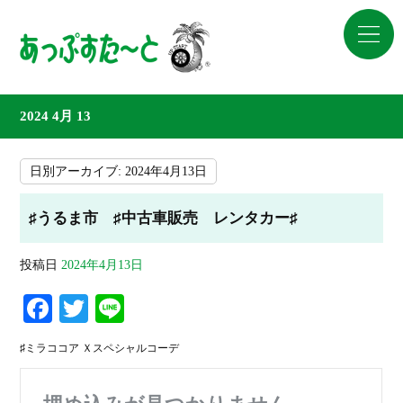
2024 4月 13
日別アーカイブ:
2024年4月13日
♯うるま市 ♯中古車販売 レンタカー♯
投稿日
2024年4月13日
Fa
T
Li
ce
wi
ne
♯ミラココア Ｘスペシャルコーデ
bo
tte
ok
r