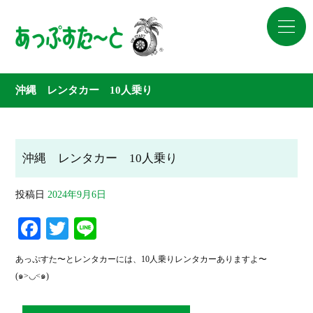
沖縄 レンタカー 10人乗り
沖縄 レンタカー 10人乗り
投稿日
2024年9月6日
Fa
T
Li
ce
wi
ne
あっぷすた〜とレンタカーには、10人乗りレンタカーありますよ〜
bo
tte
(๑>◡<๑)
ok
r